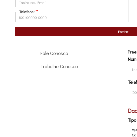
(*) Ca
Contato por Whatsapp
Telefone:
**
Int
C
Compra
Enviar
Venda
Inf
Pree
Fale Conosco
Nom
Trabalhe Conosco
Tele
Dad
Tipo