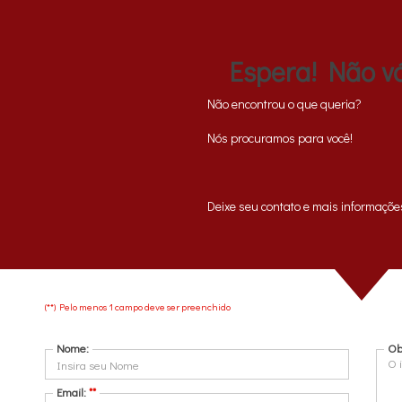
Português
Espera! Não vá
Não encontrou o que queria?
Nós procuramos para você!
O que você precisa?
Q
Comprar
Deixe seu contato e mais informaçõe
(**) Pelo menos 1 campo deve ser preenchido
COMPRE SEU IMÓVEL
Nome:
Ob
Email:
**