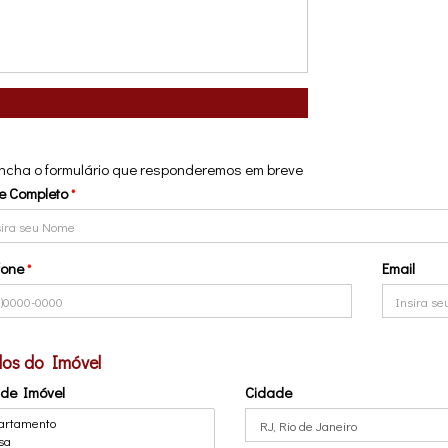
mpos Obrigatórios
eresses
omprar
Alugar
ormações Gerais
ncha o formulário que responderemos em breve
e Completo
*
fone
Email
*
os do Imóvel
 de Imóvel
Cidade