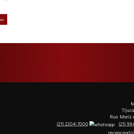
iar
M
Tijuca
Rua Mariz e
(
21
)
2204-7000
(
21
)
994
recepcaorjc