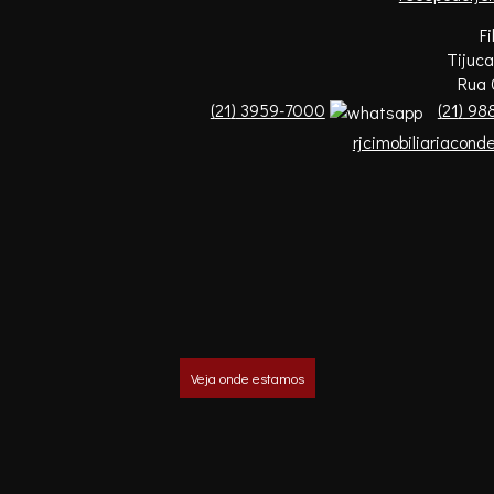
F
Tijuca
Rua 
(
21
)
3959-7000
(
21
)
988
rjcimobiliariacon
Veja onde estamos