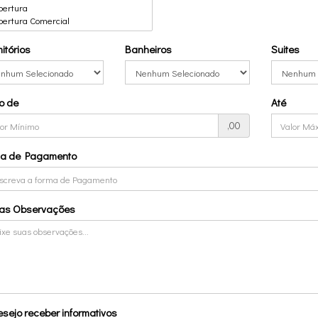
itórios
Banheiros
Suites
o de
Até
,00
ma de Pagamento
ras Observações
sejo receber informativos